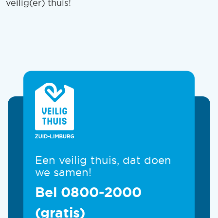
veilig(er) thuis!
Een veilig thuis, dat doen
we samen!
Bel 0800-2000
(gratis)