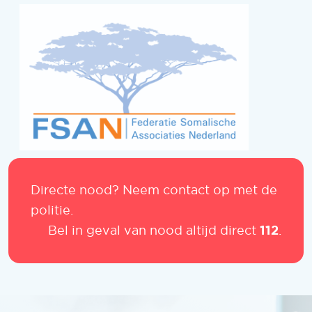
Directe nood? Neem contact op met de
politie.
112
Bel in geval van nood altijd direct
.