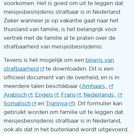
voorkomen. Het is goed om uit te leggen dat
meisjesbesnijdenis strafbaar is in Nederland.
Zeker wanneer je op vakantie gaat naar het
thuisland van familie, is het belangrijk voor
vertrek met de familie al te praten over de
strafbaarheid van meisjesbesnijdenis.
Tevens is het mogelijk om een
bewijs van
(Opent in een nieuw venster)
strafbaarheid
te downloaden. Dit is een
officieel document van de overheid, en is in
(Opent 
meerdere talen beschikbaar (
Amhaars,
(Opent in een nieuw venster)
(Opent in een nieuw venster
(Opent in een nieuw
(Ope
Arabisch
,
Engels
,
Frans
,
Nederlands,
(Opent in een nieuw venster)
(Opent in een nieuw ve
Somalisch
en
Tigrinya
). Dit formulier kan
gebruikt worden om familie uit te leggen dat
meisjesbesnijdenis strafbaar is in Nederland,
ook als dat in het buitenland wordt uitgevoerd.