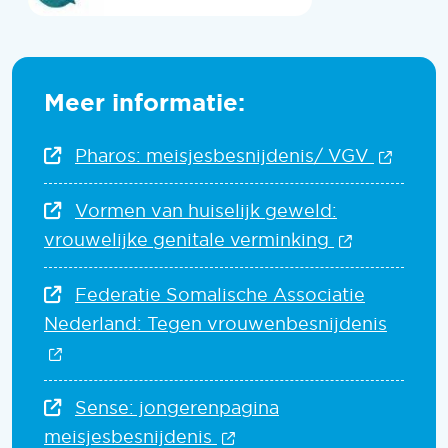
Meer informatie:
(Opent
Pharos: meisjesbesnijdenis/ VGV
Vormen van huiselijk geweld:
(Opent in 
vrouwelijke genitale verminking
Federatie Somalische Associatie
Nederland: Tegen vrouwenbesnijdenis
(Opent in een nieuw venster)
Sense: jongerenpagina
(Opent in een nieuw ven
meisjesbesnijdenis