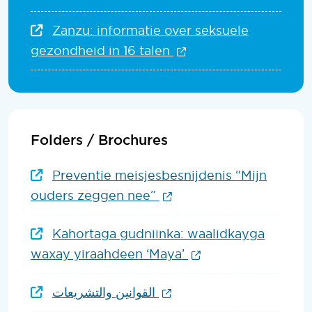
Zanzu: informatie over seksuele
(Opent in een nieuw
gezondheid in 16 talen
Folders / Brochures
Preventie meisjesbesnijdenis “Mijn
(Opent in een nieuw v
ouders zeggen nee”
Kahortaga gudniinka: waalidkayga
(Opent in een nie
waxay yiraahdeen ‘Maya’
(Opent in een nieuw v
القوانين والتشريعات