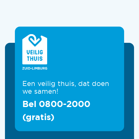
Een veilig thuis, dat doen
we samen!
Bel 0800-2000
(gratis)