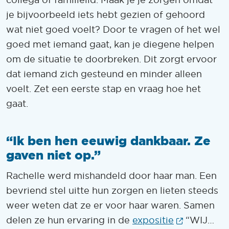
collega of familielid. Maak je je zorgen omdat
je bijvoorbeeld iets hebt gezien of gehoord
wat niet goed voelt? Door te vragen of het wel
goed met iemand gaat, kan je diegene helpen
om de situatie te doorbreken. Dit zorgt ervoor
dat iemand zich gesteund en minder alleen
voelt. Zet een eerste stap en vraag hoe het
gaat.
“Ik ben hen eeuwig dankbaar. Ze
gaven niet op.”
Rachelle werd mishandeld door haar man. Een
bevriend stel uitte hun zorgen en lieten steeds
weer weten dat ze er voor haar waren. Samen
(Opent in
delen ze hun ervaring in de
expositie
“WIJ…