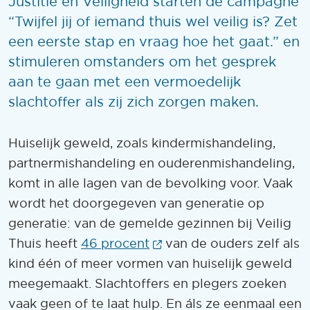
Justitie en Veiligheid starten de campagne
“Twijfel jij of iemand thuis wel veilig is? Zet
een eerste stap en vraag hoe het gaat.” en
stimuleren omstanders om het gesprek
aan te gaan met een vermoedelijk
slachtoffer als zij zich zorgen maken.
Huiselijk geweld, zoals kindermishandeling,
partnermishandeling en ouderenmishandeling,
komt in alle lagen van de bevolking voor. Vaak
wordt het doorgegeven van generatie op
generatie: van de gemelde gezinnen bij Veilig
(Opent in een nieuw ven
Thuis heeft
46 procent
van de ouders zelf als
kind één of meer vormen van huiselijk geweld
meegemaakt. Slachtoffers en plegers zoeken
vaak geen of te laat hulp. En áls ze eenmaal een